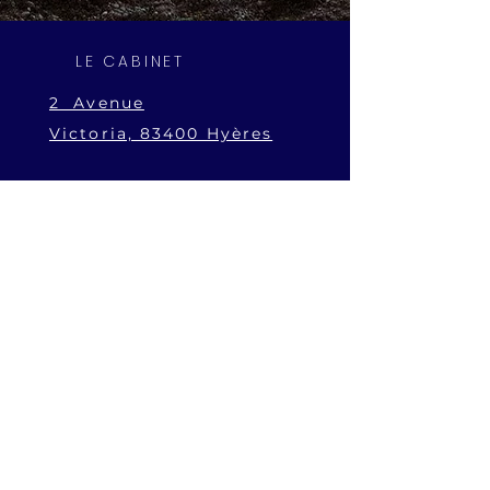
LE CABINET
2 Avenue
Victoria,
83400 Hyères
NOS HORAIRES
Du lundi au vendredi
9h -20h
NOUS CONTACTER
gallayalex@orange.fr
Tel :
06 70 07 41 78