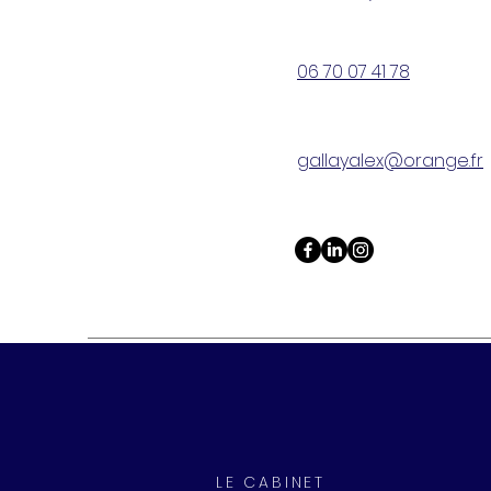
06 70 07 41 78
gallayalex@orange.fr
LE CABINET